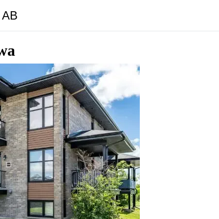
y AB
wa